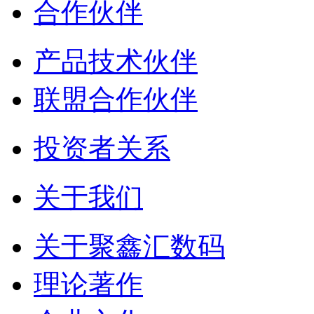
合作伙伴
产品技术伙伴
联盟合作伙伴
投资者关系
关于我们
关于聚鑫汇数码
理论著作