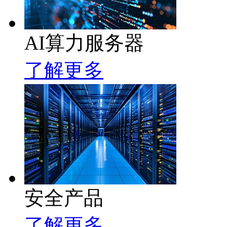
AI算力服务器
了解更多
安全产品
了解更多