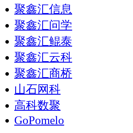
聚鑫汇信息
聚鑫汇问学
聚鑫汇鲲泰
聚鑫汇云科
聚鑫汇商桥
山石网科
高科数聚
GoPomelo