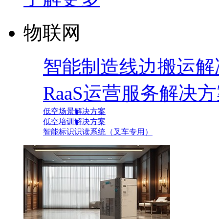
物联网
智能制造线边搬运解
RaaS运营服务解决
低空场景解决方案
低空培训解决方案
智能标识识读系统（叉车专用）