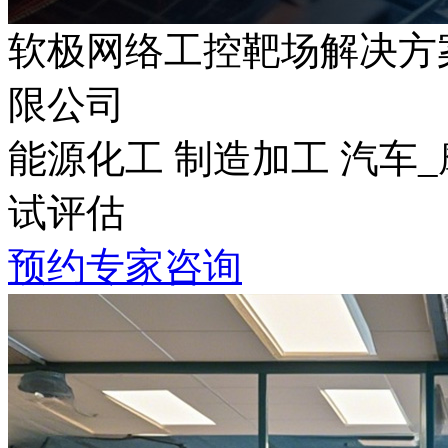
软极网络工控靶场解决方
限公司
能源化工 制造加工 汽车_
试评估
预约专家咨询