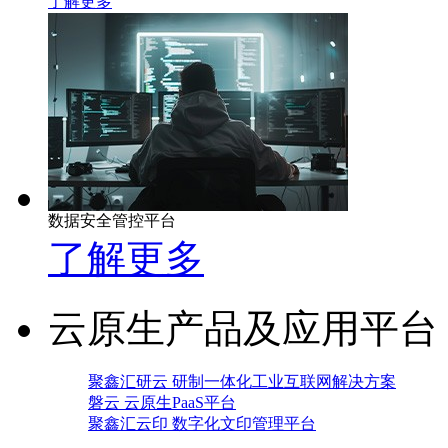
了解更多
数据安全管控平台
了解更多
云原生产品及应用平台
聚鑫汇研云 研制一体化工业互联网解决方案
磐云 云原生PaaS平台
聚鑫汇云印 数字化文印管理平台