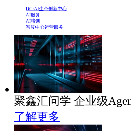
DC·AI生态创新中心
AI服务
AI培训
智算中心运营服务
聚鑫汇问学 企业级Age
了解更多