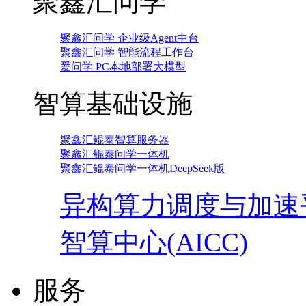
聚鑫汇问学
聚鑫汇问学 企业级Agent中台
聚鑫汇问学 智能流程工作台
爱问学 PC本地部署大模型
智算基础设施
聚鑫汇鲲泰智算服务器
聚鑫汇鲲泰问学一体机
聚鑫汇鲲泰问学一体机DeepSeek版
异构算力调度与加速
智算中心(AICC)
服务