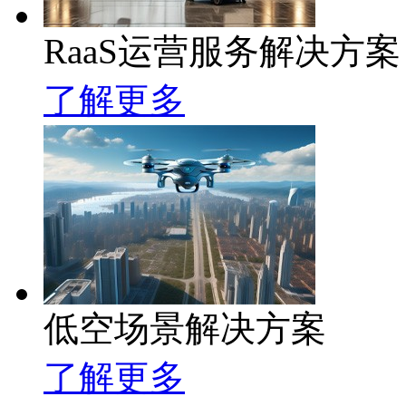
RaaS运营服务解决方案
了解更多
低空场景解决方案
了解更多