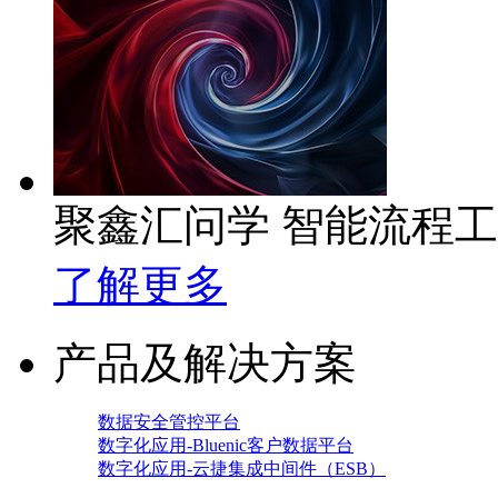
聚鑫汇问学 智能流程
了解更多
产品及解决方案
数据安全管控平台
数字化应用-Bluenic客户数据平台
数字化应用-云捷集成中间件（ESB）