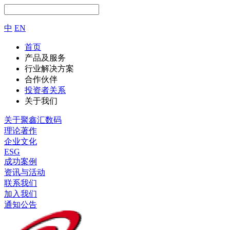
中
EN
首页
产品及服务
行业解决方案
合作伙伴
投资者关系
关于我们
关于聚鑫汇数码
理论著作
企业文化
ESG
成功案例
资讯与活动
联系我们
加入我们
通知公告