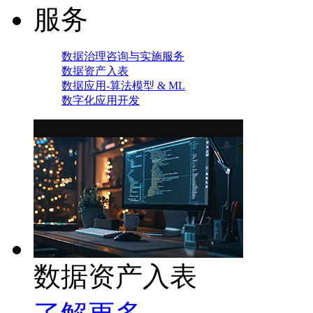
服务
数据治理咨询与实施服务
数据资产入表
数据应用-算法模型 & ML
数字化应用开发
数据资产入表