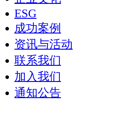
ESG
成功案例
资讯与活动
联系我们
加入我们
通知公告